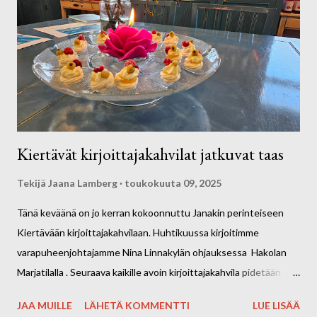
Kiertävät kirjoittajakahvilat jatkuvat taas
Tekijä
Jaana Lamberg
toukokuuta 09, 2025
Tänä keväänä on jo kerran kokoonnuttu Janakin perinteiseen
Kiertävään kirjoittajakahvilaan. Huhtikuussa kirjoitimme
varapuheenjohtajamme Nina Linnakylän ohjauksessa Hakolan
Marjatilalla . Seuraava kaikille avoin kirjoittajakahvila pidetään
Harvialan Kartanon Café Konttorissa SUNNUNTAINA 25.5.
JAA MUILLE
LÄHETÄ KOMMENTTI
LUE LISÄÄ
klo13.00- 14.30. Osoite: Harvialan Kartano 32, 13300 Harviala.