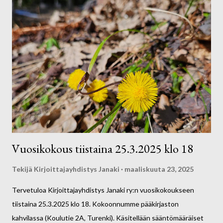
katsojien omiin ajatuksiin, tunteisiin ja tarinoihin. Tarinateatterin
ohjaa Kaija Klemetti, joka on myös Janakin hallituksen
pitkäaikainen jäsen. Tarinateatterin jälkeen siirrymme sujuvasti
kokoukseen. Tervetuloa kevätkokoukseen! Kirjoittajayhdistys
Janaki ry:n hallitus
Vuosikokous tiistaina 25.3.2025 klo 18
Tekijä
Kirjoittajayhdistys Janaki
maaliskuuta 23, 2025
Tervetuloa Kirjoittajayhdistys Janaki ry:n vuosikokoukseen
tiistaina 25.3.2025 klo 18. Kokoonnumme pääkirjaston
kahvilassa (Koulutie 2A, Turenki). Käsitellään sääntömääräiset