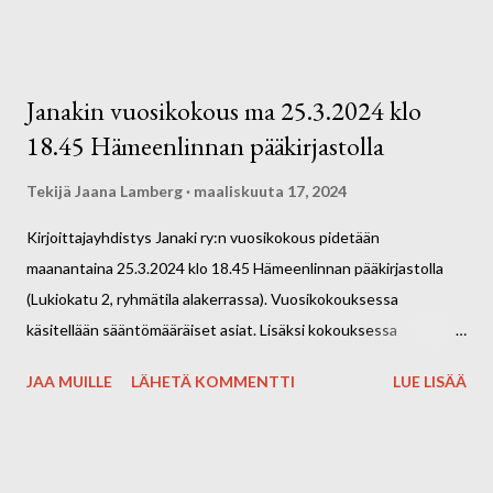
Kevään ja kesän 2025 aikana kierrämme eri
kahviloissa/tapahtumissa kirjoittamassa ohjatusti n. kerran
kuukaudessa. Kirjoittajakahvilat ovat kaikille avoimia, matalan
Janakin vuosikokous ma 25.3.2024 klo
kynnyksen tapaamiskertoja. Tervetuloa mukaan! Kahvit ja
18.45 Hämeenlinnan pääkirjastolla
kahvileivät omakustanteisesti. Ota mukaan omat
kirjoitusvälineet. Kuvassa Hakolan Marjatilan herkulliset
Tekijä
Jaana Lamberg
maaliskuuta 17, 2024
pavlovat.
Kirjoittajayhdistys Janaki ry:n vuosikokous pidetään
maanantaina 25.3.2024 klo 18.45 Hämeenlinnan pääkirjastolla
(Lukiokatu 2, ryhmätila alakerrassa). Vuosikokouksessa
käsitellään sääntömääräiset asiat. Lisäksi kokouksessa
käsitellään 1. kerran sääntömuutos, jossa mm. täsmennetään
JAA MUILLE
LÄHETÄ KOMMENTTI
LUE LISÄÄ
johtokunnan (hallituksen) kokoonpanoa. Ennen vuosikokousta
kirjaston Avolavalla klo 17.30–18.30 voit mielellään osallistua
tarinateatteriin aiheella "kevättunnelmia". Tarinateatteri on
soveltavaa ja osallistavaa improvisaatioteatteria, joka perustuu