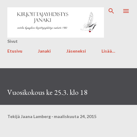
Siirry pääsisältöön
Sivut
Etusivu
Janaki
Jäseneksi
Lisää…
Vuosikokous ke 25.3. klo 18
Tekijä
Jaana Lamberg
maaliskuuta 24, 2015