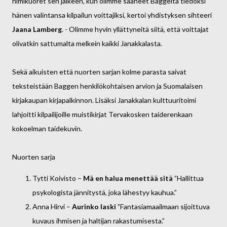
nimikuoret sen jälkeen, kun olimme saaneet Baggelta tiedoksi
hänen valintansa kilpailun voittajiksi, kertoi yhdistyksen sihteeri
Jaana Lamberg
. - Olimme hyvin yllättyneitä siitä, että voittajat
olivatkin sattumalta melkein kaikki Janakkalasta.
Sekä aikuisten että nuorten sarjan kolme parasta saivat
teksteistään Baggen henkilökohtaisen arvion ja Suomalaisen
kirjakaupan kirjapalkinnon. Lisäksi Janakkalan kulttuuritoimi
lahjoitti kilpailijoille muistikirjat Tervakosken taiderenkaan
kokoelman taidekuvin.
Nuorten sarja
Tytti Koivisto –
Mä en halua menettää sitä
”Hallittua
psykologista jännitystä, joka lähestyy kauhua.”
Anna Hirvi –
Aurinko laski
”Fantasiamaailmaan sijoittuva
kuvaus ihmisen ja haltijan rakastumisesta.”