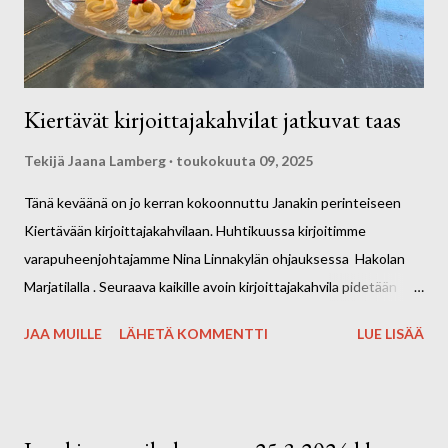
Kiertävät kirjoittajakahvilat jatkuvat taas
Tekijä
Jaana Lamberg
toukokuuta 09, 2025
Tänä keväänä on jo kerran kokoonnuttu Janakin perinteiseen
Kiertävään kirjoittajakahvilaan. Huhtikuussa kirjoitimme
varapuheenjohtajamme Nina Linnakylän ohjauksessa Hakolan
Marjatilalla . Seuraava kaikille avoin kirjoittajakahvila pidetään
Harvialan Kartanon Café Konttorissa SUNNUNTAINA 25.5.
JAA MUILLE
LÄHETÄ KOMMENTTI
LUE LISÄÄ
klo13.00- 14.30. Osoite: Harvialan Kartano 32, 13300 Harviala.
Kevään ja kesän 2025 aikana kierrämme eri
kahviloissa/tapahtumissa kirjoittamassa ohjatusti n. kerran
kuukaudessa. Kirjoittajakahvilat ovat kaikille avoimia, matalan