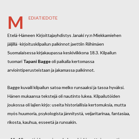
M
EDIATIEDOTE
Etelä-Hämeen Kirjoittajayhdistys Janaki ry:n Miekkamiehen
jäljillä -kirjoituskilpailun palkinnot jaettiin Riihimäen
Suomalaisessa kirjakaupassa keskiviikkona 18.3. Kilpailun
tuomari
Tapani Bagge
oli paikalla kertomassa
arviointiperusteistaan ja jakamassa palkinnot.
Bagge kuvaili kilpailun satoa melko runsaaksi ja tasoa hyväksi.
Hänen mukaansa tekstejä oli nautinto lukea. Kilpailutöiden
joukossa oli lajien kirjo: useita historiallisia kertomuksia, mutta
myös huumoria, psykologista jännitystä, veijaritarinaa, fantasiaa,
rikosta, kauhua, esseetä ja runoakin.