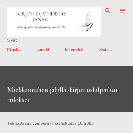
Siirry pääsisältöön
Sivut
Etusivu
Janaki
Jäseneksi
Lisää…
Miekkamiehen jäljillä -kirjoituskilpailun
tulokset
Tekijä
Jaana Lamberg
maaliskuuta 18, 2015