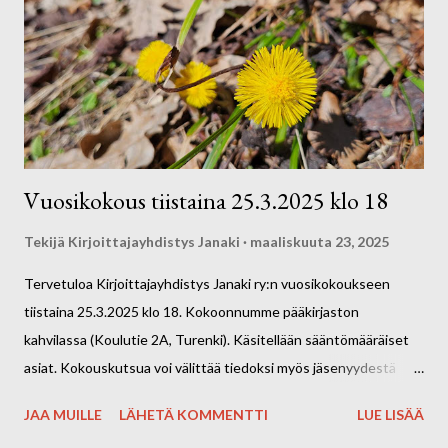
kokoukseen. Tervetuloa kevätkokoukseen! Kirjoittajayhdistys
Janaki ry:n hallitus
Vuosikokous tiistaina 25.3.2025 klo 18
Tekijä
Kirjoittajayhdistys Janaki
maaliskuuta 23, 2025
Tervetuloa Kirjoittajayhdistys Janaki ry:n vuosikokoukseen
tiistaina 25.3.2025 klo 18. Kokoonnumme pääkirjaston
kahvilassa (Koulutie 2A, Turenki). Käsitellään sääntömääräiset
asiat. Kokouskutsua voi välittää tiedoksi myös jäsenyydestä
kiinnostuneille. Terveisin hallitus
JAA MUILLE
LÄHETÄ KOMMENTTI
LUE LISÄÄ