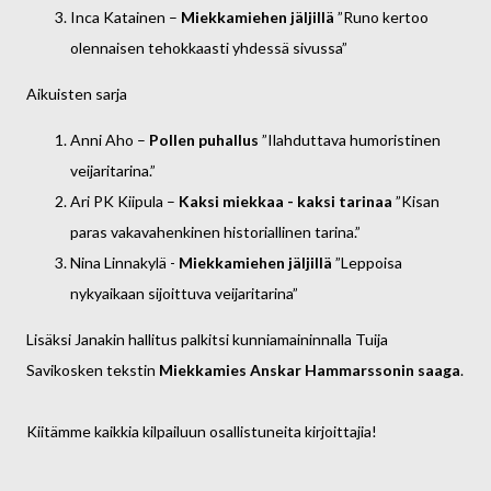
Inca Katainen –
Miekkamiehen jäljillä
”Runo kertoo
olennaisen tehokkaasti yhdessä sivussa”
Aikuisten sarja
Anni Aho –
Pollen puhallus
”Ilahduttava humoristinen
veijaritarina.”
Ari PK Kiipula –
Kaksi miekkaa - kaksi tarinaa
”Kisan
paras vakavahenkinen historiallinen tarina.”
Nina Linnakylä -
Miekkamiehen jäljillä
”Leppoisa
nykyaikaan sijoittuva veijaritarina”
Lisäksi Janakin hallitus palkitsi kunniamaininnalla Tuija
Savikosken tekstin
Miekkamies Anskar Hammarssonin saaga
.
Kiitämme kaikkia kilpailuun osallistuneita kirjoittajia!