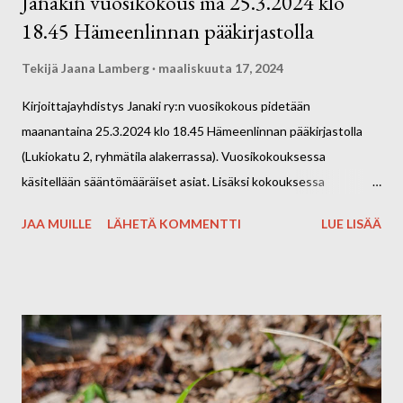
Janakin vuosikokous ma 25.3.2024 klo
kynnyksen tapaamiskertoja. Tervetuloa mukaan! Kahvit ja
18.45 Hämeenlinnan pääkirjastolla
kahvileivät omakustanteisesti. Ota mukaan omat
kirjoitusvälineet. Kuvassa Hakolan Marjatilan herkulliset
Tekijä
Jaana Lamberg
maaliskuuta 17, 2024
pavlovat.
Kirjoittajayhdistys Janaki ry:n vuosikokous pidetään
maanantaina 25.3.2024 klo 18.45 Hämeenlinnan pääkirjastolla
(Lukiokatu 2, ryhmätila alakerrassa). Vuosikokouksessa
käsitellään sääntömääräiset asiat. Lisäksi kokouksessa
käsitellään 1. kerran sääntömuutos, jossa mm. täsmennetään
JAA MUILLE
LÄHETÄ KOMMENTTI
LUE LISÄÄ
johtokunnan (hallituksen) kokoonpanoa. Ennen vuosikokousta
kirjaston Avolavalla klo 17.30–18.30 voit mielellään osallistua
tarinateatteriin aiheella "kevättunnelmia". Tarinateatteri on
soveltavaa ja osallistavaa improvisaatioteatteria, joka perustuu
katsojien omiin ajatuksiin, tunteisiin ja tarinoihin. Tarinateatterin
ohjaa Kaija Klemetti, joka on myös Janakin hallituksen
pitkäaikainen jäsen. Tarinateatterin jälkeen siirrymme sujuvasti