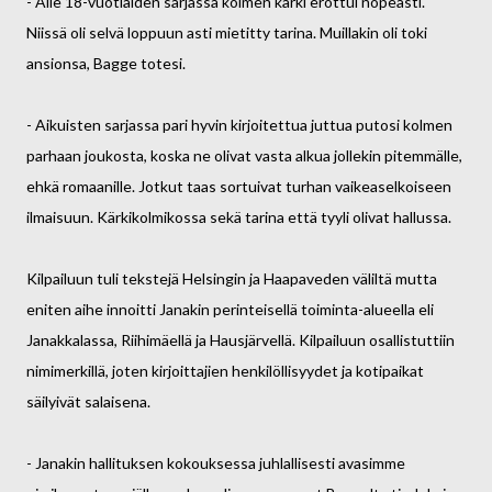
- Alle 18-vuotiaiden sarjassa kolmen kärki erottui nopeasti.
Niissä oli selvä loppuun asti mietitty tarina. Muillakin oli toki
ansionsa, Bagge totesi.
- Aikuisten sarjassa pari hyvin kirjoitettua juttua putosi kolmen
parhaan joukosta, koska ne olivat vasta alkua jollekin pitemmälle,
ehkä romaanille. Jotkut taas sortuivat turhan vaikeaselkoiseen
ilmaisuun. Kärkikolmikossa sekä tarina että tyyli olivat hallussa.
Kilpailuun tuli tekstejä Helsingin ja Haapaveden väliltä mutta
eniten aihe innoitti Janakin perinteisellä toiminta-alueella eli
Janakkalassa, Riihimäellä ja Hausjärvellä. Kilpailuun osallistuttiin
nimimerkillä, joten kirjoittajien henkilöllisyydet ja kotipaikat
säilyivät salaisena.
- Janakin hallituksen kokouksessa juhlallisesti avasimme