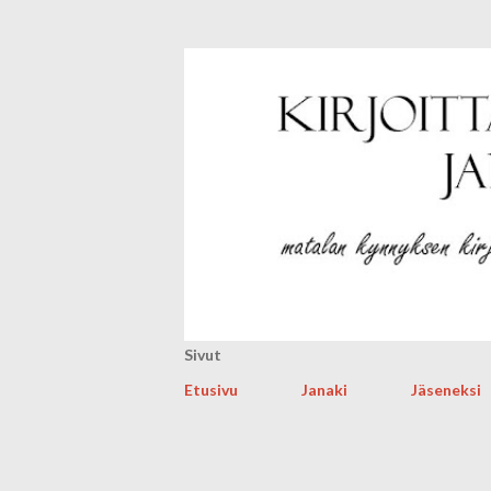
Sivut
Etusivu
Janaki
Jäseneksi