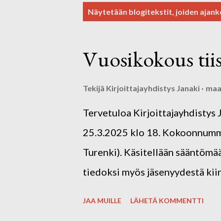
T
Näytetään blogitekstit, joiden ajank
e
k
Vuosikokous tiis
s
t
Tekijä
Kirjoittajayhdistys Janaki
maal
i
Tervetuloa Kirjoittajayhdistys 
t
25.3.2025 klo 18. Kokoonnumme
Turenki). Käsitellään sääntömää
tiedoksi myös jäsenyydestä kiin
JAA MUILLE
LÄHETÄ KOMMENTTI