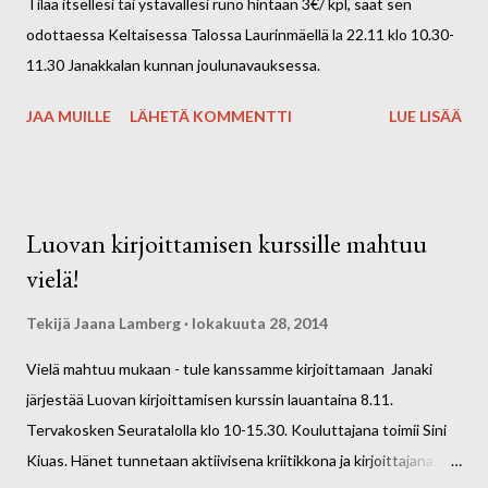
Tilaa itsellesi tai ystävällesi runo hintaan 3€/ kpl, saat sen
odottaessa Keltaisessa Talossa Laurinmäellä la 22.11 klo 10.30-
11.30 Janakkalan kunnan joulunavauksessa.
JAA MUILLE
LÄHETÄ KOMMENTTI
LUE LISÄÄ
Luovan kirjoittamisen kurssille mahtuu
vielä!
Tekijä
Jaana Lamberg
lokakuuta 28, 2014
Vielä mahtuu mukaan - tule kanssamme kirjoittamaan Janaki
järjestää Luovan kirjoittamisen kurssin lauantaina 8.11.
Tervakosken Seuratalolla klo 10-15.30. Kouluttajana toimii Sini
Kiuas. Hänet tunnetaan aktiivisena kriitikkona ja kirjoittajana.