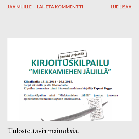
Hän on julkaissut mm. vuonna 2012 kirjoittajaoppaan nimeltä
JAA MUILLE
LÄHETÄ KOMMENTTI
LUE LISÄÄ
Kirjoittajakalenteri, josta löytyy jokaiselle päivälle oma
kirjoitusharjoitus. Kurssi on ilmainen jäsenille (jäsenyys 12/5 e),
muille kurssimaksu 15 e. Ilmoittautuminen 3.11. mennessä,
ilmoittautumiset sähköpostitse k
irjoittajayhdistysjanaki@gmail.com tai tekstiviestitse Jaanalle
0400 297040.
Tulostettavia mainoksia.