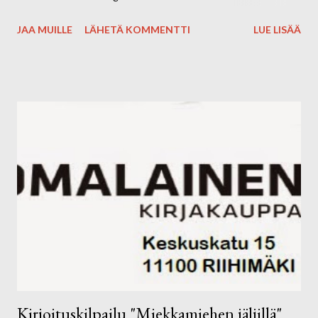
haastateltavana ja kertoivat kilpailuun johtaneesta ideoinnista,
JAA MUILLE
LÄHETÄ KOMMENTTI
LUE LISÄÄ
jossa Janakin koko tehoviisikko-hallitus on ollut aktiivisesti
mukana. Korvat kuulolle siis torstaiaamuna yhdeksän aikaan.
Kirjoituskilpailu "Miekkamiehen jäljillä"