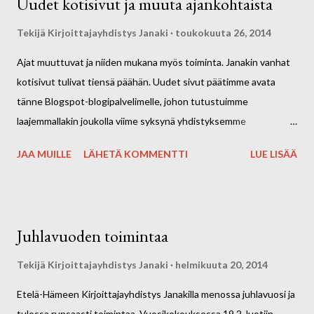
Uudet kotisivut ja muuta ajankohtaista
Ehdotuksia kivoista kahviloista otetaan myös vastaan.
Toiminnan tavoitteena on saada jokaiselle onnistuneita
Tekijä
Kirjoittajayhdistys Janaki
toukokuuta 26, 2014
kirjoittamiskokemuksia ja kenties uusien tarinoiden alkua.
Ajat muuttuvat ja niiden mukana myös toiminta. Janakin vanhat
Oikeinkirjoitusta tai kielioppia ei tarvitse jännittää vaan kaikki
kotisivut tulivat tiensä päähän. Uudet sivut päätimme avata
kirjoittavat omalla tyylillään. Tärkeintä ei olekaan lopputulos vaan
tänne Blogspot-blogipalvelimelle, johon tutustuimme
itse prosessi, joka saattaa synnyttää taas uusia ajatuksia. Ota
laajemmallakin joukolla viime syksynä yhdistyksemme
mukaan muistikirja, hyvä kynä, avoin ja luova mieli. Kirjoitamme
blogikurssilla. Vanha tuttu osoitteemme www.janaki.fi johtaa
ohjatusti yhd...
JAA MUILLE
LÄHETÄ KOMMENTTI
LUE LISÄÄ
edelleen näille sivuille. Kotisivun lisäksi yhdistyksemme on jo yli
vuoden toiminut aktiivisesti Facebookissa osoitteessa
https://www.facebook.com/KirjoittajayhdistysJanaki , jonne
päivitämme varsin usein ajankohtaisia tapahtumia. Kyseistä
Juhlavuoden toimintaa
sivua pääsee katsomaan kuka tahansa internetin käyttäjä mutta
vielä enemmän hyötyä siitä saa, jos käyttää Facebookia
Tekijä
Kirjoittajayhdistys Janaki
helmikuuta 20, 2014
muutenkin ja liittyy siellä Janakin sivun "tykkääjäksi". Ja jos netin
Etelä-Hämeen Kirjoittajayhdistys Janakilla menossa juhlavuosi ja
ja sosiaalisen median kiemurat tuntuvat kiinnostavilta mutta
tulossa runsaasti toimintaa. Vuosikokouksessa 19.2. luotiin