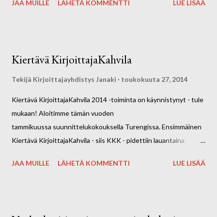
JAA MUILLE
LÄHETÄ KOMMENTTI
LUE LISÄÄ
Kiertävä KirjoittajaKahvila
Tekijä
Kirjoittajayhdistys Janaki
toukokuuta 27, 2014
Kiertävä KirjoittajaKahvila 2014 -toiminta on käynnistynyt - tule
mukaan! Aloitimme tämän vuoden
tammikuussa suunnittelukokouksella Turengissa. Ensimmäinen
Kiertävä KirjoittajaKahvila - siis KKK - pidettiin lauantaina
1.2.2014 Feeniks Cafessa Riihimäellä. Ajatuksena on tavata n.
JAA MUILLE
LÄHETÄ KOMMENTTI
LUE LISÄÄ
kerran kuukaudessa lauantaisin kirjoittamisen merkeissä. Kesällä
pidetään luova tauko. Kiertävä KirjoittajaKahvila kiertää nimensä
mukaisesti eri kahviloissa Janakkalan, Hausjärven ja Riihimäen
alueella, jotka ovat olleet Janakin perinteistä toiminta-aluetta.