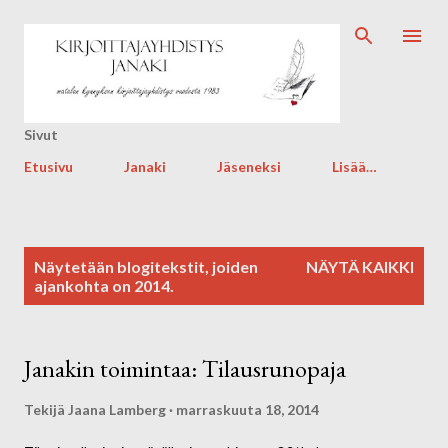
Siirry pääsisältöön
Sivut
Etusivu
Janaki
Jäseneksi
Lisää…
T
Näytetään blogitekstit, joiden
NÄYTÄ KAIKKI
e
ajankohta on 2014.
k
s
t
Janakin toimintaa: Tilausrunopaja
i
t
Tekijä
Jaana Lamberg
marraskuuta 18, 2014