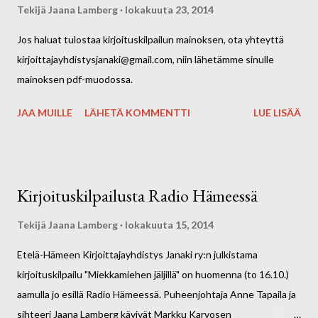
Tekijä
Jaana Lamberg
lokakuuta 23, 2014
Jos haluat tulostaa kirjoituskilpailun mainoksen, ota yhteyttä
kirjoittajayhdistysjanaki@gmail.com, niin lähetämme sinulle
mainoksen pdf-muodossa.
JAA MUILLE
LÄHETÄ KOMMENTTI
LUE LISÄÄ
Kirjoituskilpailusta Radio Hämeessä
Tekijä
Jaana Lamberg
lokakuuta 15, 2014
Etelä-Hämeen Kirjoittajayhdistys Janaki ry:n julkistama
kirjoituskilpailu "Miekkamiehen jäljillä" on huomenna (to 16.10.)
aamulla jo esillä Radio Hämeessä. Puheenjohtaja Anne Tapaila ja
sihteeri Jaana Lamberg kävivät Markku Karvosen