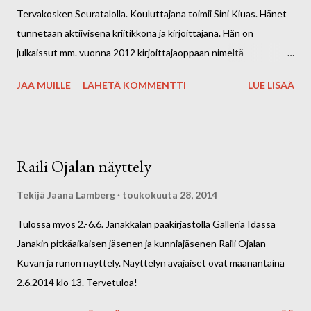
Tervakosken Seuratalolla. Kouluttajana toimii Sini Kiuas. Hänet
kotisivuilta . Kurssilta voi hakea lisäintoa kirjoittamiseen ja
tunnetaan aktiivisena kriitikkona ja kirjoittajana. Hän on
Miekkamiehen jäljillä -kilpailuun. Kirjoituskilpailun voittaj...
julkaissut mm. vuonna 2012 kirjoittajaoppaan nimeltä
Kirjoittajakalenteri, josta löytyy jokaiselle päivälle oma
JAA MUILLE
LÄHETÄ KOMMENTTI
LUE LISÄÄ
kirjoitusharjoitus. Kurssi on ilmainen jäsenille (jäsenyys 12/5 e),
muille kurssimaksu 15 e. Ilmoittautuminen 3.11. mennessä,
ilmoittautumiset sähköpostitse k
irjoittajayhdistysjanaki@gmail.com tai tekstiviestitse Jaanalle
Raili Ojalan näyttely
0400 297040.
Tekijä
Jaana Lamberg
toukokuuta 28, 2014
Tulossa myös 2.-6.6. Janakkalan pääkirjastolla Galleria Idassa
Janakin pitkäaikaisen jäsenen ja kunniajäsenen Raili Ojalan
Kuvan ja runon näyttely. Näyttelyn avajaiset ovat maanantaina
2.6.2014 klo 13. Tervetuloa!