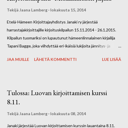
Tekijä
Jaana Lamberg
lokakuuta 15, 2014
Etelä-Hämeen Kirjoittajayhdistys Janaki ry järjestää
harrastajakirjoittajille kirjoituskilpailun 15.11.2014 - 26.1.2015.
Kilpailun tuomariksi on lupautunut hämeenlinnalainen kirjailija
Tapani Bagge, joka viihdyttää eri-ikäisiä lukijoita jännitys- ja
huumoripitoisin kirjoin, kuunnelmin, näytelmin, sarjakuva- ja tv-
JAA MUILLE
LÄHETÄ KOMMENTTI
LUE LISÄÄ
käsikirjoituksin. Baggen tilaustyönä kirjoittama rikollinen
musiikkikomedia on hiljattain saanut ensi-iltansa hänen nykyisen
kotikaupunkinsa Hämeenlinnan kaupunginteatterissa.
Kirjoituskilpailun nimi “Miekkamiehen jäljillä” juontaa juurensa
Tulossa: Luovan kirjoittamisen kurssi
ajankohtaiseen muinaislöytöön Janakkalassa. Annamme
8.11.
mahdollisuuden kirjoittajille tarttua miekkaan, ja seikkailla
menneessä, tässä tai tulevassa ajassa. Tyylilaji voi olla jännitys,
Tekijä
Jaana Lamberg
lokakuuta 08, 2014
kauhu, romantiikka tai vaikkapa arkirealismi. Janaki järjestää
Janaki järjestää Luovan kirjoittamisen kurssin lauantaina 8.11.
luovan kirjoittamisen kurssin la 8.11. Tervakoskella, lisätietoja