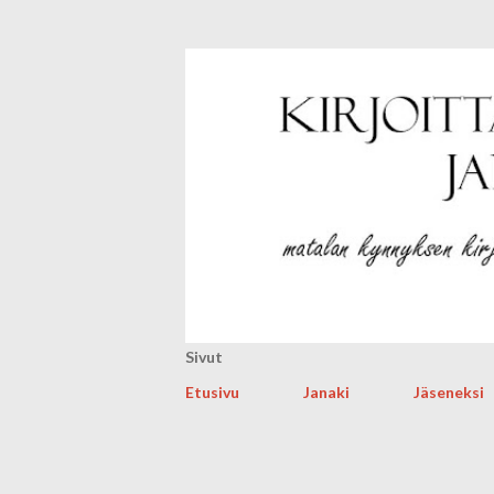
Sivut
Etusivu
Janaki
Jäseneksi