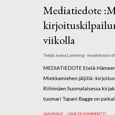
jännitystä, veijaritarinaa, fanta
Mediatiedote :Mi
Alle 18-vuotiaiden sarjassa kolm
kirjoituskilpailu
loppuun asti mietitty tarina. Mui
Aikuisten sarjassa pari hyvin k
viikolla
joukosta, koska ne olivat vasta 
Jotkut taas sortuivat turhan v
Tekijä
Jaana Lamberg
maaliskuuta 0
sekä tarina että tyyli olivat hallu
MEDIATIEDOTE Etelä-Hämeen Ki
Miekkamiehen jäljillä -kirjoitus
Riihimäen Suomalaisessa kirjaka
tuomari Tapani Bagge on paikal
jakamassa palkinnot. Kunkin sa
JAA MUILLE
LÄHETÄ KOMMENTTI