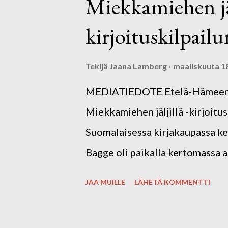
Miekkamiehen jäl
kirjoituskilpailu
Tekijä
Jaana Lamberg
maaliskuuta 1
MEDIATIEDOTE Etelä-Hämeen Ki
Miekkamiehen jäljillä -kirjoitus
Suomalaisessa kirjakaupassa ke
Bagge oli paikalla kertomassa a
Bagge kuvaili kilpailun satoa m
JAA MUILLE
LÄHETÄ KOMMENTTI
mukaansa tekstejä oli nautinto l
kirjo: useita historiallisia ke