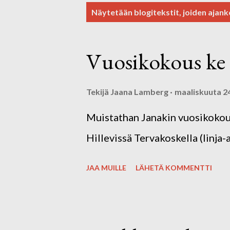
T
Näytetään blogitekstit, joiden ajank
e
k
Vuosikokous ke 
s
t
Tekijä
Jaana Lamberg
maaliskuuta 2
i
Muistathan Janakin vuosikokou
t
Hillevissä Tervakoskella (linja
JAA MUILLE
LÄHETÄ KOMMENTTI