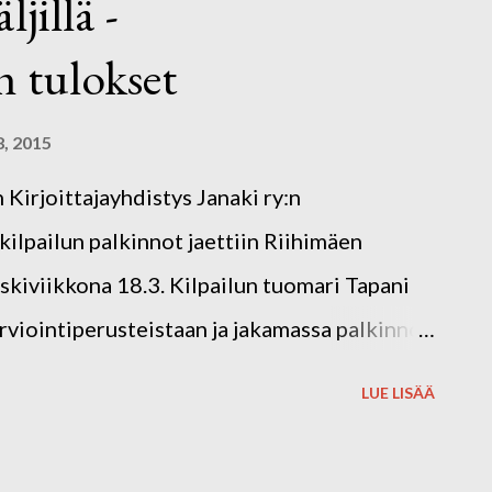
jillä -
n tulokset
8, 2015
rjoittajayhdistys Janaki ry:n
kilpailun palkinnot jaettiin Riihimäen
skiviikkona 18.3. Kilpailun tuomari Tapani
rviointiperusteistaan ja jakamassa palkinnot.
elko runsaaksi ja tasoa hyväksi. Hänen
LUE LISÄÄ
ukea. Kilpailutöiden joukossa oli lajien
rtomuksia, mutta myös huumoria, psykologista