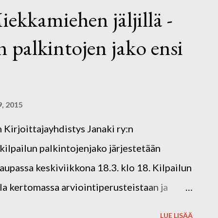
siaa, rikosta, kauhua, esseetä ja runoakin. -
ekkamiehen jäljillä -
en kärki erottui nopeasti. Niissä oli selvä
n palkintojen jako ensi
llakin oli toki ansionsa, Bagge totesi. -
irjoitettua juttua putosi kolmen parhaan
alkua jollekin pitemmälle, ehkä romaanille.
aikeaselkoiseen ilmaisuun. Kärkikolmikossa
9, 2015
ssa. ...
rjoittajayhdistys Janaki ry:n
kilpailun palkintojenjako järjestetään
upassa keskiviikkona 18.3. klo 18. Kilpailun
la kertomassa arviointiperusteistaan ja
rjan kolmen parhaan joukossa olevat on
LUE LISÄÄ