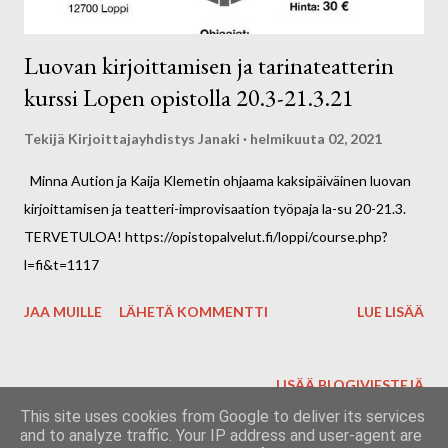
Vuoden 2021 talous...
Luovan kirjoittamisen ja tarinateatterin
kurssi Lopen opistolla 20.3-21.3.21
Tekijä
Kirjoittajayhdistys Janaki
helmikuuta 02, 2021
Minna Aution ja Kaija Klemetin ohjaama kaksipäiväinen luovan
kirjoittamisen ja teatteri-improvisaation työpaja la-su 20-21.3.
TERVETULOA! https://opistopalvelut.fi/loppi/course.php?
l=fi&t=1117
JAA MUILLE
LÄHETÄ KOMMENTTI
LUE LISÄÄ
LISÄÄ BLOGIVIESTEJÄ
This site uses cookies from Google to deliver its services
and to analyze traffic. Your IP address and user-agent are