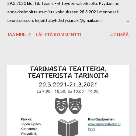
29.3.2020 klo. 18. Teams - yhteyden välityksellä. Pyydämme
ennakkoilmoittautumista kokoukseen 28.3.2021 mennessä
osoitteeseen: kirjoittajayhdistysjanaki@gmail.com
Vastauksessa saat linkin kokoukseen. Ongelmatilanteissa voit
JAA MUILLE
LÄHETÄ KOMMENTTI
LUE LISÄÄ
soittaa: 040-7644570/ Marjo Kokouksessa käsittelemme
sääntömääräiset asiat ja luomme katseemme vuoteen 2021.
Lämpimästi tervetuloa kaikki jäsenet keskustelemaan ja
päättämään yhdistyksen asioista! ESITYSLISTA 1. Kokouksen
avaus 2. Kokouksen laillisuus ja päätösvaltaisuus 3. Valitaan
kokoukselle puheenjohtaja, sihteeri ja kaksi (2)
pöytäkirjantarkastajaa sekä kaksi ääntenlaskijaa 4. Esityslistan
hyväksyminen 5. Vuoden 2020 toimintakertomuksen
hyväksyminen 6. Esitetään yhdistyksen vuoden 2020 tilinpäätös
ja toiminnantarkastajan lausunto ja myönnetään vastuuvapaus
johtokunnan jäsenille 7. Vuoden 2021 toimintasuunnitelman
hyväksyminen 8. Jäsenmaksun suuruuden päättäminen 9.