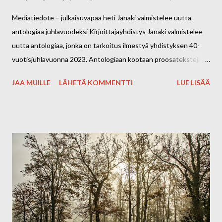
Mediatiedote – julkaisuvapaa heti Janaki valmistelee uutta
antologiaa juhlavuodeksi Kirjoittajayhdistys Janaki valmistelee
uutta antologiaa, jonka on tarkoitus ilmestyä yhdistyksen 40-
vuotisjuhlavuonna 2023. Antologiaan kootaan proosatekstejä,
joiden toivotaan tuovan vastauksia kysymyksiin, mikä meitä
JAA MUILLE
LÄHETÄ KOMMENTTI
LUE LISÄÄ
rajaa, mikä meitä rajoittaa, minkä rajalla olemme, mutta tekstit
voivat myös herättää uusia kysymyksiä. Tekstit voivat kulkea
tosielämässä, unessa tai fantasiamaailmassa tai vaikkapa niiden
välillä. Tekstit voivat olla proosaa, lyhytproosaa tai proosarunoja.
Tarkemmat ohjeet ilmoitetaan myöhemmin. Mukaan antologiaan
pääsee ottamalla yhteyttä Janakiin osoitteella
kirjoittajayhdistysjanaki@gmail.com 31.1.2022 mennessä ja
ilmoittamalla osallistuvien tekstiensä määrän. Antologiaan voivat
osallistua vain Janakin jäsenet, mutta jäseneksi voi liittyä
antologiaan ilmoittautumisen yhteydessä maksamalla