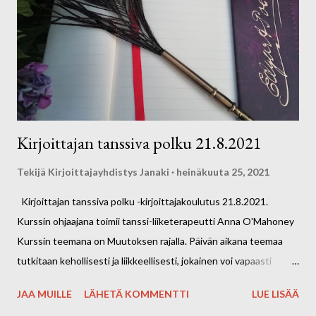
Kirjoittajan tanssiva polku 21.8.2021
Tekijä
Kirjoittajayhdistys Janaki
heinäkuuta 25, 2021
Kirjoittajan tanssiva polku -kirjoittajakoulutus 21.8.2021.
Kurssin ohjaajana toimii tanssi-liiketerapeutti Anna O'Mahoney
Kurssin teemana on Muutoksen rajalla. Päivän aikana teemaa
tutkitaan kehollisesti ja liikkeellisesti, jokainen voi vapaasti
liikkeellisen kokemuksen pohjalta luoda tekstiä joka liittyy itseen
JAA MUILLE
LÄHETÄ KOMMENTTI
LUE LISÄÄ
tai omaan kirjoitusprosessiin tai tarinan sisältöön. Ryhmäläinen