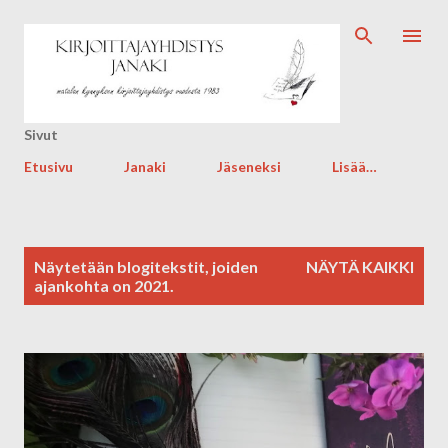
Siirry pääsisältöön
Sivut
Etusivu
Janaki
Jäseneksi
Lisää…
T
Näytetään blogitekstit, joiden
NÄYTÄ KAIKKI
e
ajankohta on 2021.
k
s
t
i
t