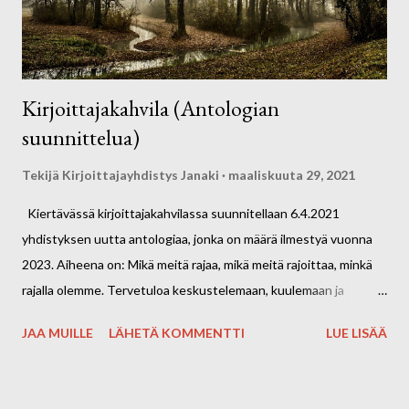
jäsenmaksun 20 euroa vuodessa. Kukin kirjoittaja voi osallistua
1–3 tekstillä, yhteensä max. 25...
Kirjoittajakahvila (Antologian
suunnittelua)
Tekijä
Kirjoittajayhdistys Janaki
maaliskuuta 29, 2021
Kiertävässä kirjoittajakahvilassa suunnitellaan 6.4.2021
yhdistyksen uutta antologiaa, jonka on määrä ilmestyä vuonna
2023. Aiheena on: Mikä meitä rajaa, mikä meitä rajoittaa, minkä
rajalla olemme. Tervetuloa keskustelemaan, kuulemaan ja
suunnittelemaan hanketta. Kokous pidetään Teamsissa.
JAA MUILLE
LÄHETÄ KOMMENTTI
LUE LISÄÄ
Kirjoittajakahvila 6.4.2021 KLO. 17 Teams-
palveri Kutsulinkin saa pyynnöstä laittamalla viestiä
tapahtumaan, Janakin sähköpostiin: