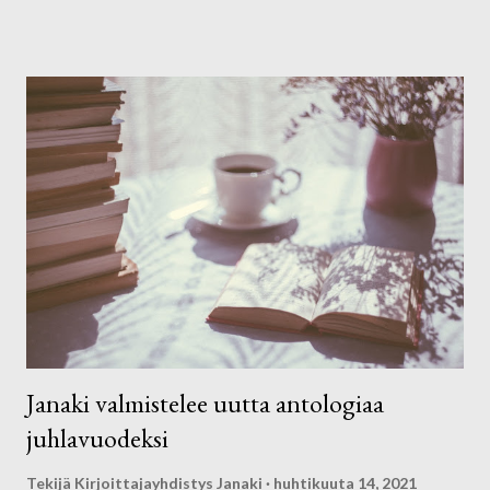
pääsee päivän aikana oman kehon, liikkeen ja kehotietoisuuden
avulla tutkimaan sitä mitä teema hänessä herättää ja miten se
on itsessä tai elämässä läsnä ja ajankohtaista. Päivän aikana
tutkitaan omia rajoja, turvaa, omia tarpeita ja tarkastellaan myös
mitä rajojen ulkopuolella on. Ryhmä ja tila luo oivalliset puitteet
tutkimiselle ja kokemusten saamiselle. Työskentelyssä
käytetään musiikkia, kuvan tekoa ja kirjoittamista.
Työskentelemme kurssilla klo.11-17. Kurssi on yksipäiväinen,
mutta halutessaan leirikeskuksessa voi yöpyä. Kurssi
järjestetään tänä vuonna Mallinkaisten leirikeskuksessa,
Janakkalassa. Ko...
Janaki valmistelee uutta antologiaa
juhlavuodeksi
Tekijä
Kirjoittajayhdistys Janaki
huhtikuuta 14, 2021