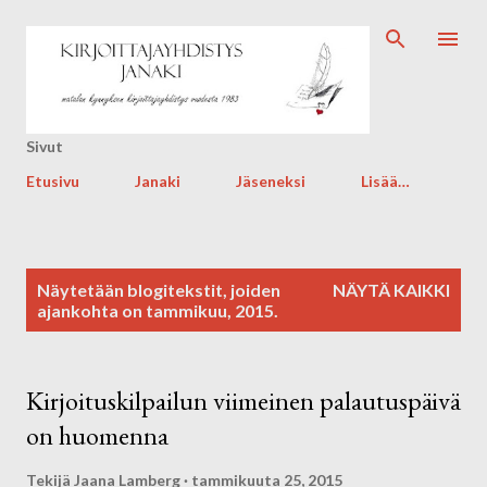
Siirry pääsisältöön
Sivut
Etusivu
Janaki
Jäseneksi
Lisää…
T
Näytetään blogitekstit, joiden
NÄYTÄ KAIKKI
e
ajankohta on tammikuu, 2015.
k
s
t
Kirjoituskilpailun viimeinen palautuspäivä
i
on huomenna
t
Tekijä
Jaana Lamberg
tammikuuta 25, 2015