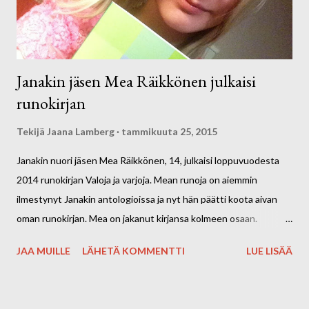
Janakin jäsen Mea Räikkönen julkaisi
runokirjan
Tekijä
Jaana Lamberg
tammikuuta 25, 2015
Janakin nuori jäsen Mea Räikkönen, 14, julkaisi loppuvuodesta
2014 runokirjan Valoja ja varjoja. Mean runoja on aiemmin
ilmestynyt Janakin antologioissa ja nyt hän päätti koota aivan
oman runokirjan. Mea on jakanut kirjansa kolmeen osaan.
Ensimmäisessä osassa on hänen 7-10-vuotiaana kirjoittamiaan
JAA MUILLE
LÄHETÄ KOMMENTTI
LUE LISÄÄ
runoja, joissa hän on lapsen kepeydellä ja viattomuudella
käsitellyt arkisia asioita. Toisessa osassa on hänen 11-14-
vuotiaana kirjoittamiaan runoja, joista kuvastuu jo enemmän