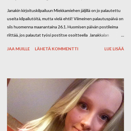
Janakin kirjoituskilpailuun Miekkamiehen jäljillä on jo palautettu
useita kilpailutöitä, mutta vielä ehtii! Viimeinen palautuspäivä on
siis huomenna maanantaina 26.1. Huomisen päivän postileima
riittää, jos palautat työsi postitse osoitteella Janakkalan
kunta/kulttuuripalvelut/JANAKI, Juttilantie 1, 14200 Turenki.
JAA MUILLE
LÄHETÄ KOMMENTTI
LUE LISÄÄ
Voit palauttaa työsi henkilökohtaisesti Riihimäen Suomalaiseen
kirjakauppaan huomisen aikana, myymälä on auki klo 9.30-18.30.
Työn voit myös jättää Janakkalan kunnantalon pääovella
sijaitsevaan postiluukkuun/laatikkoon huomisen aikana.