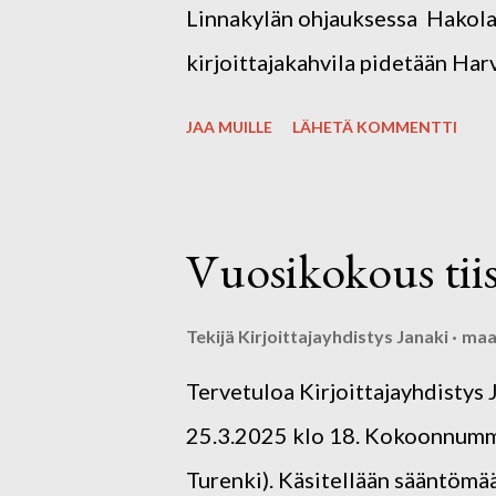
Linnakylän ohjauksessa Hakolan 
kirjoittajakahvila pidetään Ha
SUNNUNTAINA 25.5. klo13.00- 
JAA MUILLE
LÄHETÄ KOMMENTTI
13300 Harviala. Kevään ja kes
kahviloissa/tapahtumissa kirjo
Kirjoittajakahvilat ovat kaikil
Vuosikokous tiis
tapaamiskertoja. Tervetuloa mu
omakustanteisesti. Ota mukaan 
Tekijä
Kirjoittajayhdistys Janaki
maal
Marjatilan herkulliset pavlovat.
Tervetuloa Kirjoittajayhdistys 
25.3.2025 klo 18. Kokoonnumme
Turenki). Käsitellään sääntömää