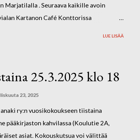
Marjatilalla . Seuraava kaikille avoin
rvialan Kartanon Café Konttorissa
14.30. Osoite: Harvialan Kartano 32,
LUE LISÄÄ
än 2025 aikana kierrämme eri
ittamassa ohjatusti n. kerran kuukaudessa.
le avoimia, matalan kynnyksen
taina 25.3.2025 klo 18
kaan! Kahvit ja kahvileivät
omat kirjoitusvälineet. Kuvassa Hakolan
iskuuta 23, 2025
Janaki ry:n vuosikokoukseen tiistaina
 pääkirjaston kahvilassa (Koulutie 2A,
räiset asiat. Kokouskutsua voi välittää