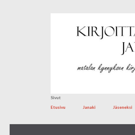
Sivut
Etusivu
Janaki
Jäseneksi
T