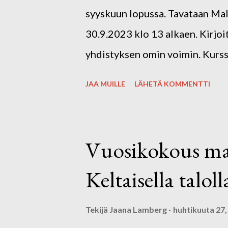
paikkakunnalla kirjoittajakursse
syyskuun lopussa. Tavataan Mal
julkaistu kaikkien näiden vuosi
30.9.2023 klo 13 alkaen. Kirjo
ja monet ovat julkaisseet myös o
yhdistyksen omin voimin. Kurssi
sisätiloissa erilaisia kirjoitush
JAA MUILLE
LÄHETÄ KOMMENTTI
lauantaina mutta yöpyminen on 
jäseniltä sisältää iltapäiväkahvi
euroa. Ilmoittautuminen joko s
Vuosikokous ma 
kirjoittajayhdistysjanaki@gmail
Keltaisella taloll
Tarkemmat kurssitiedot lähetet
Tekijä
Jaana Lamberg
huhtikuuta 27,