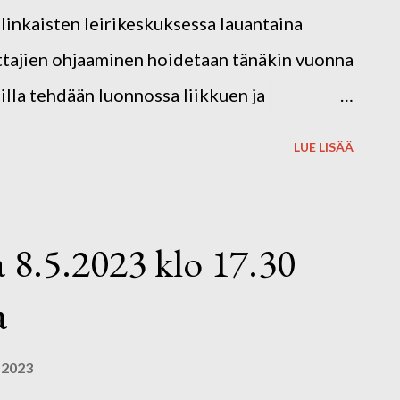
ja. Kirjoittajien luovan työn tuloksia on
linkaisten leirikeskuksessa lauantaina
en ajan yhdistyksen painattamissa kirjoissa,
ittajien ohjaaminen hoidetaan tänäkin vuonna
mia kirjojaan. Yhdistyksen juhlassa j...
lla tehdään luonnossa liikkuen ja
arjoituksia. Kurssin ohjelma on vain
LUE LISÄÄ
myös mahdollista. Kurssin hinta 30 euroa
n ja päivällisen. Ei-jäseniltä hinta on 50
ähköpostitse
8.5.2023 klo 17.30
.com tai esim. Facebook-viestillä.
a
ään ilmoittautuneille.
 2023