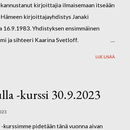
n kannustanut kirjoittajia ilmaisemaan itseään
-Hämeen kirjoittajayhdistys Janaki
lla 16.9.1983. Yhdistyksen ensimmäinen
i ja sihteeri Kaarina Svetloff.
a yhdistyksen toiminnassa ja viettää 70-
LUE LISÄÄ
sen 40-vuotisjuhlaa seuraavalla viikolla.
onna 2016 Kirjoittajayhdistys Janakiksi.
atalan kynnyksen kirjoittajayhdistys, joka
ulla -kurssi 30.9.2023
jien luovaa harrastusta. Kaikilla on
listua sanataiteen tuottamiseen. Yhdistys
023
loittavia kirjoittajia järjestämällä
la -kurssimme pidetään tänä vuonna aivan