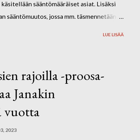
käsitellään sääntömääräiset asiat. Lisäksi
ran sääntömuutos, jossa mm. täsmennetään
oonpanoa. Ennen vuosikokousta kirjaston
LUE LISÄÄ
 mielellään osallistua tarinateatteriin
ateatteri on soveltavaa ja osallistavaa
ustuu katsojien omiin ajatuksiin, tunteisiin
ien rajoilla -proosa-
hjaa Kaija Klemetti, joka on myös Janakin
taa Janakin
. Tarinateatterin jälkeen siirrymme sujuvasti
koukseen! Kirjoittajayhdistys Janaki ry:n
 vuotta
3, 2023