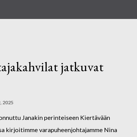
tajakahvilat jatkuvat
, 2025
onnuttu Janakin perinteiseen Kiertävään
ussa kirjoitimme varapuheenjohtajamme Nina