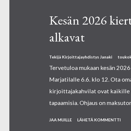
e
k
Kesän 2026 kiert
s
alkavat
t
i
t
Tekijä
Kirjoittajayhdistys Janaki
toukok
Tervetuloa mukaan kesän 2026 
Marjatilalle 6.6. klo 12. Ota o
kirjoittajakahvilat ovat kaikill
tapaamisia. Ohjaus on maksuton
teensä/ tarjottavansa.
JAA MUILLE
LÄHETÄ KOMMENTTI