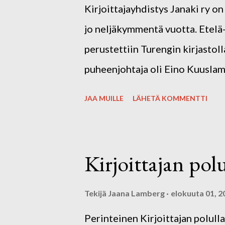
Kirjoittajayhdistys Janaki ry o
jo neljäkymmentä vuotta. Etelä
perustettiin Turengin kirjasto
puheenjohtaja oli Eino Kuuslamm
Jälkimmäinen on edelleen mukan
JAA MUILLE
LÄHETÄ KOMMENTTI
vuotisrunoilijailtaansa yhdistyk
Yhdistyksen nimi muutettiin vu
Kirjoittajayhdistys Janaki on m
Kirjoittajan pol
edistää kaikenikäisten kirjoitta
mahdollisuus kirjoittaa ja osal
Tekijä
Jaana Lamberg
elokuuta 01, 2
haluaa tukea ja kannustaa myös a
Perinteinen Kirjoittajan polul