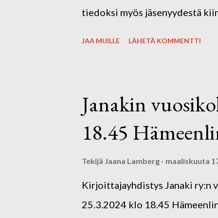
tiedoksi myös jäsenyydestä kiin
JAA MUILLE
LÄHETÄ KOMMENTTI
Janakin vuosiko
18.45 Hämeenlin
Tekijä
Jaana Lamberg
maaliskuuta 1
Kirjoittajayhdistys Janaki ry:
25.3.2024 klo 18.45 Hämeenlinn