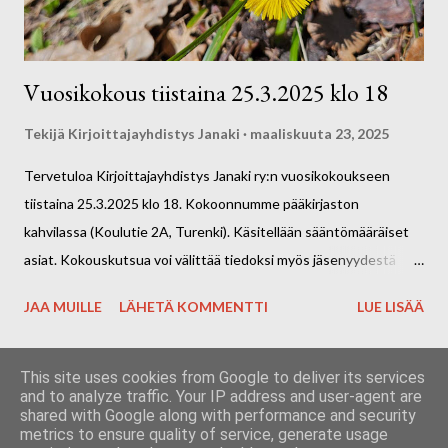
Vuosikokous tiistaina 25.3.2025 klo 18
Tekijä
Kirjoittajayhdistys Janaki
maaliskuuta 23, 2025
Tervetuloa Kirjoittajayhdistys Janaki ry:n vuosikokoukseen
tiistaina 25.3.2025 klo 18. Kokoonnumme pääkirjaston
kahvilassa (Koulutie 2A, Turenki). Käsitellään sääntömääräiset
asiat. Kokouskutsua voi välittää tiedoksi myös jäsenyydestä
kiinnostuneille. Terveisin hallitus
JAA MUILLE
LÄHETÄ KOMMENTTI
LUE LISÄÄ
This site uses cookies from Google to deliver its services
and to analyze traffic. Your IP address and user-agent are
shared with Google along with performance and security
Sisällön tarjoaa Blogger
metrics to ensure quality of service, generate usage