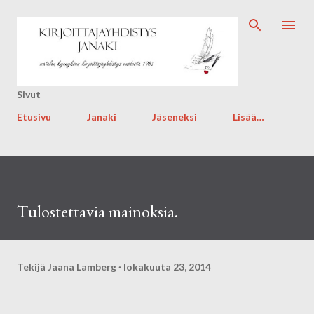
Siirry pääsisältöön
Sivut
Etusivu
Janaki
Jäseneksi
Lisää…
Tulostettavia mainoksia.
Tekijä
Jaana Lamberg
lokakuuta 23, 2014