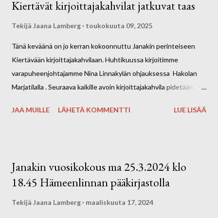
Kiertävät kirjoittajakahvilat jatkuvat taas
Tekijä
Jaana Lamberg
toukokuuta 09, 2025
Tänä keväänä on jo kerran kokoonnuttu Janakin perinteiseen
Kiertävään kirjoittajakahvilaan. Huhtikuussa kirjoitimme
varapuheenjohtajamme Nina Linnakylän ohjauksessa Hakolan
Marjatilalla . Seuraava kaikille avoin kirjoittajakahvila pidetään
Harvialan Kartanon Café Konttorissa SUNNUNTAINA 25.5.
JAA MUILLE
LÄHETÄ KOMMENTTI
LUE LISÄÄ
klo13.00- 14.30. Osoite: Harvialan Kartano 32, 13300 Harviala.
Kevään ja kesän 2025 aikana kierrämme eri
kahviloissa/tapahtumissa kirjoittamassa ohjatusti n. kerran
kuukaudessa. Kirjoittajakahvilat ovat kaikille avoimia, matalan
Janakin vuosikokous ma 25.3.2024 klo
kynnyksen tapaamiskertoja. Tervetuloa mukaan! Kahvit ja
18.45 Hämeenlinnan pääkirjastolla
kahvileivät omakustanteisesti. Ota mukaan omat
kirjoitusvälineet. Kuvassa Hakolan Marjatilan herkulliset
Tekijä
Jaana Lamberg
maaliskuuta 17, 2024
pavlovat.