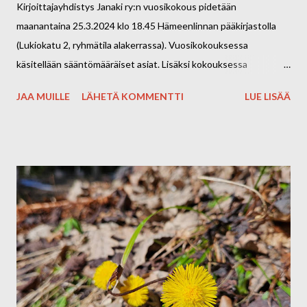
Kirjoittajayhdistys Janaki ry:n vuosikokous pidetään
maanantaina 25.3.2024 klo 18.45 Hämeenlinnan pääkirjastolla
(Lukiokatu 2, ryhmätila alakerrassa). Vuosikokouksessa
käsitellään sääntömääräiset asiat. Lisäksi kokouksessa
käsitellään 1. kerran sääntömuutos, jossa mm. täsmennetään
JAA MUILLE
LÄHETÄ KOMMENTTI
LUE LISÄÄ
johtokunnan (hallituksen) kokoonpanoa. Ennen vuosikokousta
kirjaston Avolavalla klo 17.30–18.30 voit mielellään osallistua
tarinateatteriin aiheella "kevättunnelmia". Tarinateatteri on
soveltavaa ja osallistavaa improvisaatioteatteria, joka perustuu
katsojien omiin ajatuksiin, tunteisiin ja tarinoihin. Tarinateatterin
ohjaa Kaija Klemetti, joka on myös Janakin hallituksen
pitkäaikainen jäsen. Tarinateatterin jälkeen siirrymme sujuvasti
kokoukseen. Tervetuloa kevätkokoukseen! Kirjoittajayhdistys
Janaki ry:n hallitus