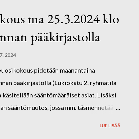
le avoimia, matalan kynnyksen
kous ma 25.3.2024 klo
kaan! Kahvit ja kahvileivät
nan pääkirjastolla
 omat kirjoitusvälineet. Kuvassa Hakolan
.
7, 2024
n vuosikokous pidetään maanantaina
an pääkirjastolla (Lukiokatu 2, ryhmätila
 käsitellään sääntömääräiset asiat. Lisäksi
rran sääntömuutos, jossa mm. täsmennetään
oonpanoa. Ennen vuosikokousta kirjaston
LUE LISÄÄ
 mielellään osallistua tarinateatteriin