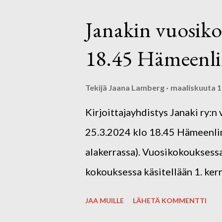
Kirjoittajakahvilat ovat kaikil
Janakin vuosiko
tapaamiskertoja. Tervetuloa mu
18.45 Hämeenlin
omakustanteisesti. Ota mukaan
Marjatilan herkulliset pavlovat
Tekijä
Jaana Lamberg
maaliskuuta 1
Kirjoittajayhdistys Janaki ry:
25.3.2024 klo 18.45 Hämeenlinn
alakerrassa). Vuosikokouksessa
kokouksessa käsitellään 1. ke
johtokunnan (hallituksen) kok
JAA MUILLE
LÄHETÄ KOMMENTTI
Avolavalla klo 17.30–18.30 voit