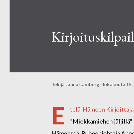
Kirjoituskilpa
Tekijä
Jaana Lamberg
lokakuuta 15,
E
telä-Hämeen Kirjoittajay
"Miekkamiehen jäljillä" 
Hämeessä. Puheenjohtaja Anne 