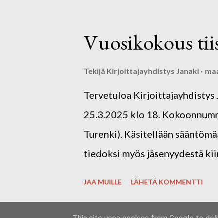
aiheella "kevättunnelmia". Tari
improvisaatioteatteria, joka pe
Vuosikokous tii
ja tarinoihin. Tarinateatterin 
hallituksen pitkäaikainen jäsen
Tekijä
Kirjoittajayhdistys Janaki
maa
sujuvasti kokoukseen. Tervetu
Tervetuloa Kirjoittajayhdistys
Janaki ry:n hallitus
25.3.2025 klo 18. Kokoonnumme
Turenki). Käsitellään sääntömää
tiedoksi myös jäsenyydestä kiin
JAA MUILLE
LÄHETÄ KOMMENTTI