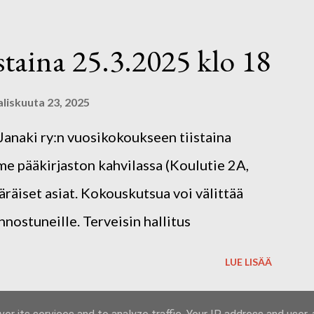
nateatteri on soveltavaa ja osallistavaa
rustuu katsojien omiin ajatuksiin, tunteisiin
staina 25.3.2025 klo 18
ohjaa Kaija Klemetti, joka on myös Janakin
. Tarinateatterin jälkeen siirrymme
liskuuta 23, 2025
loa kevätkokoukseen! Kirjoittajayhdistys
 Janaki ry:n vuosikokoukseen tiistaina
 pääkirjaston kahvilassa (Koulutie 2A,
räiset asiat. Kokouskutsua voi välittää
nostuneille. Terveisin hallitus
LUE LISÄÄ