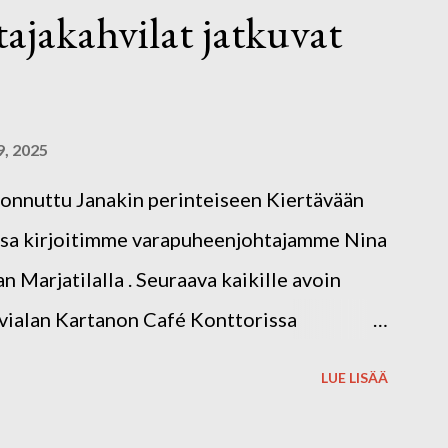
ttajakahvilat jatkuvat
, 2025
oonnuttu Janakin perinteiseen Kiertävään
ussa kirjoitimme varapuheenjohtajamme Nina
 Marjatilalla . Seuraava kaikille avoin
rvialan Kartanon Café Konttorissa
14.30. Osoite: Harvialan Kartano 32,
LUE LISÄÄ
än 2025 aikana kierrämme eri
ittamassa ohjatusti n. kerran kuukaudessa.