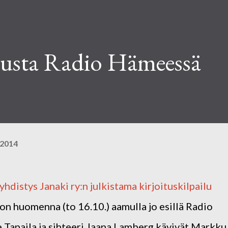
ilusta Radio Hämeessä
 2014
hdistys Janaki ry:n julkistama kirjoituskilpailu
on huomenna (to 16.10.) aamulla jo esillä Radio
Tapaila ja sihteeri Jaana Lamberg kävivät Markku