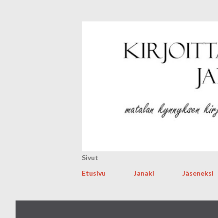
Sivut
Etusivu
Janaki
Jäseneksi