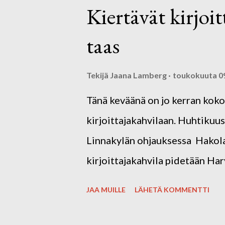
Kiertävät kirjoi
taas
Tekijä
Jaana Lamberg
toukokuuta 09
Tänä keväänä on jo kerran kok
kirjoittajakahvilaan. Huhtiku
Linnakylän ohjauksessa Hakolan
kirjoittajakahvila pidetään Ha
SUNNUNTAINA 25.5. klo13.00- 
JAA MUILLE
LÄHETÄ KOMMENTTI
13300 Harviala. Kevään ja kes
kahviloissa/tapahtumissa kirjo