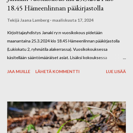
18.45 Hämeenlinnan pääkirjastolla
kahvileivät omakustanteisesti. Ota mukaan omat
kirjoitusvälineet. Kuvassa Hakolan Marjatilan herkulliset
Tekijä
Jaana Lamberg
maaliskuuta 17, 2024
pavlovat.
Kirjoittajayhdistys Janaki ry:n vuosikokous pidetään
maanantaina 25.3.2024 klo 18.45 Hämeenlinnan pääkirjastolla
(Lukiokatu 2, ryhmätila alakerrassa). Vuosikokouksessa
käsitellään sääntömääräiset asiat. Lisäksi kokouksessa
käsitellään 1. kerran sääntömuutos, jossa mm. täsmennetään
JAA MUILLE
LÄHETÄ KOMMENTTI
LUE LISÄÄ
johtokunnan (hallituksen) kokoonpanoa. Ennen vuosikokousta
kirjaston Avolavalla klo 17.30–18.30 voit mielellään osallistua
tarinateatteriin aiheella "kevättunnelmia". Tarinateatteri on
soveltavaa ja osallistavaa improvisaatioteatteria, joka perustuu
katsojien omiin ajatuksiin, tunteisiin ja tarinoihin. Tarinateatterin
ohjaa Kaija Klemetti, joka on myös Janakin hallituksen
pitkäaikainen jäsen. Tarinateatterin jälkeen siirrymme sujuvasti
kokoukseen. Tervetuloa kevätkokoukseen! Kirjoittajayhdistys