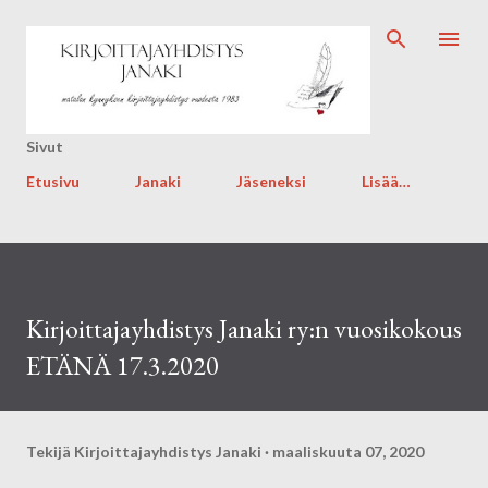
Siirry pääsisältöön
Sivut
Etusivu
Janaki
Jäseneksi
Lisää…
Kirjoittajayhdistys Janaki ry:n vuosikokous
ETÄNÄ 17.3.2020
Tekijä
Kirjoittajayhdistys Janaki
maaliskuuta 07, 2020