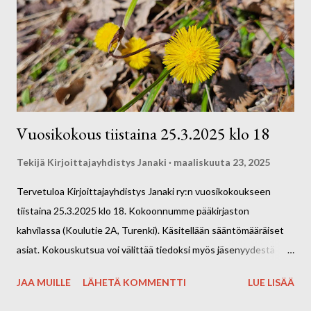
Janaki ry:n hallitus
Vuosikokous tiistaina 25.3.2025 klo 18
Tekijä
Kirjoittajayhdistys Janaki
maaliskuuta 23, 2025
Tervetuloa Kirjoittajayhdistys Janaki ry:n vuosikokoukseen
tiistaina 25.3.2025 klo 18. Kokoonnumme pääkirjaston
kahvilassa (Koulutie 2A, Turenki). Käsitellään sääntömääräiset
asiat. Kokouskutsua voi välittää tiedoksi myös jäsenyydestä
kiinnostuneille. Terveisin hallitus
JAA MUILLE
LÄHETÄ KOMMENTTI
LUE LISÄÄ