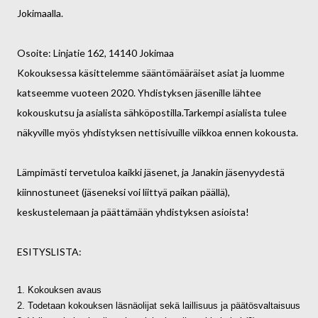
Jokimaalla.
Osoite: Linjatie 162, 14140 Jokimaa
Kokouksessa käsittelemme sääntömääräiset asiat ja luomme
katseemme vuoteen 2020. Yhdistyksen jäsenille lähtee
kokouskutsu ja asialista sähköpostilla.Tarkempi asialista tulee
näkyville myös yhdistyksen nettisivuille viikkoa ennen kokousta.
Lämpimästi tervetuloa kaikki jäsenet, ja Janakin jäsenyydestä
kiinnostuneet (jäseneksi voi liittyä paikan päällä),
keskustelemaan ja päättämään yhdistyksen asioista!
ESITYSLISTA:
1. Kokouksen avaus
2. Todetaan kokouksen läsnäolijat sekä laillisuus ja päätösvaltaisuus