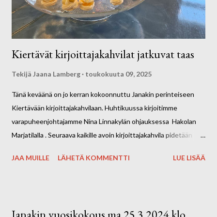
Kiertävät kirjoittajakahvilat jatkuvat taas
Tekijä
Jaana Lamberg
toukokuuta 09, 2025
Tänä keväänä on jo kerran kokoonnuttu Janakin perinteiseen
Kiertävään kirjoittajakahvilaan. Huhtikuussa kirjoitimme
varapuheenjohtajamme Nina Linnakylän ohjauksessa Hakolan
Marjatilalla . Seuraava kaikille avoin kirjoittajakahvila pidetään
Harvialan Kartanon Café Konttorissa SUNNUNTAINA 25.5.
JAA MUILLE
LÄHETÄ KOMMENTTI
LUE LISÄÄ
klo13.00- 14.30. Osoite: Harvialan Kartano 32, 13300 Harviala.
Kevään ja kesän 2025 aikana kierrämme eri
kahviloissa/tapahtumissa kirjoittamassa ohjatusti n. kerran
kuukaudessa. Kirjoittajakahvilat ovat kaikille avoimia, matalan
Janakin vuosikokous ma 25.3.2024 klo
kynnyksen tapaamiskertoja. Tervetuloa mukaan! Kahvit ja