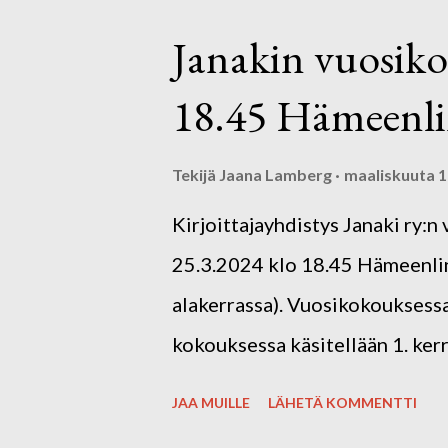
Kirjoittajakahvilat ovat kaikil
Janakin vuosiko
tapaamiskertoja. Tervetuloa mu
18.45 Hämeenlin
omakustanteisesti. Ota mukaan
Marjatilan herkulliset pavlovat
Tekijä
Jaana Lamberg
maaliskuuta 1
Kirjoittajayhdistys Janaki ry:
25.3.2024 klo 18.45 Hämeenlinn
alakerrassa). Vuosikokouksessa
kokouksessa käsitellään 1. ke
johtokunnan (hallituksen) kok
JAA MUILLE
LÄHETÄ KOMMENTTI
Avolavalla klo 17.30–18.30 voit