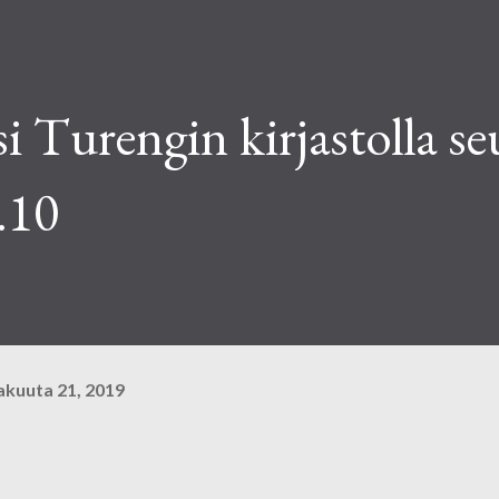
si Turengin kirjastolla s
.10
akuuta 21, 2019