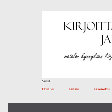
Sivut
Etusivu
Janaki
Jäseneksi