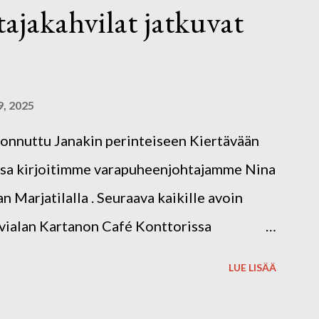
ttajakahvilat jatkuvat
, 2025
oonnuttu Janakin perinteiseen Kiertävään
ussa kirjoitimme varapuheenjohtajamme Nina
 Marjatilalla . Seuraava kaikille avoin
rvialan Kartanon Café Konttorissa
14.30. Osoite: Harvialan Kartano 32,
LUE LISÄÄ
än 2025 aikana kierrämme eri
ittamassa ohjatusti n. kerran kuukaudessa.