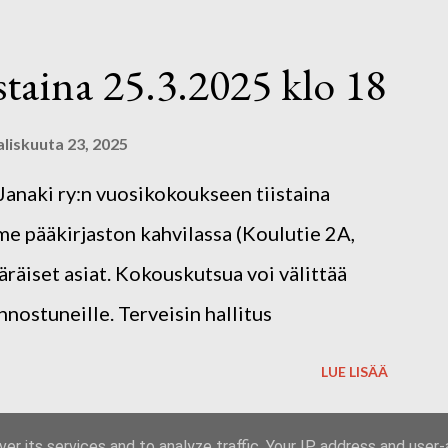
nateatteri on soveltavaa ja osallistavaa
rustuu katsojien omiin ajatuksiin, tunteisiin
staina 25.3.2025 klo 18
ohjaa Kaija Klemetti, joka on myös Janakin
. Tarinateatterin jälkeen siirrymme
liskuuta 23, 2025
loa kevätkokoukseen! Kirjoittajayhdistys
 Janaki ry:n vuosikokoukseen tiistaina
 pääkirjaston kahvilassa (Koulutie 2A,
räiset asiat. Kokouskutsua voi välittää
nostuneille. Terveisin hallitus
LUE LISÄÄ
er its services and to analyze traffic. Your IP address and user