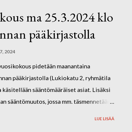
le avoimia, matalan kynnyksen
kous ma 25.3.2024 klo
kaan! Kahvit ja kahvileivät
nan pääkirjastolla
 omat kirjoitusvälineet. Kuvassa Hakolan
.
7, 2024
n vuosikokous pidetään maanantaina
an pääkirjastolla (Lukiokatu 2, ryhmätila
 käsitellään sääntömääräiset asiat. Lisäksi
rran sääntömuutos, jossa mm. täsmennetään
oonpanoa. Ennen vuosikokousta kirjaston
LUE LISÄÄ
 mielellään osallistua tarinateatteriin