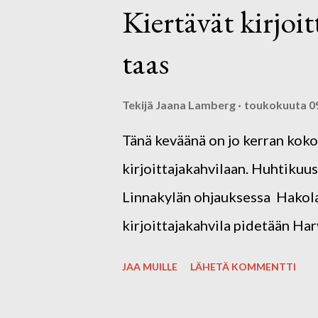
Kiertävät kirjoi
taas
Tekijä
Jaana Lamberg
toukokuuta 09
Tänä keväänä on jo kerran kok
kirjoittajakahvilaan. Huhtiku
Linnakylän ohjauksessa Hakolan
kirjoittajakahvila pidetään Ha
SUNNUNTAINA 25.5. klo13.00- 
JAA MUILLE
LÄHETÄ KOMMENTTI
13300 Harviala. Kevään ja kes
kahviloissa/tapahtumissa kirjo