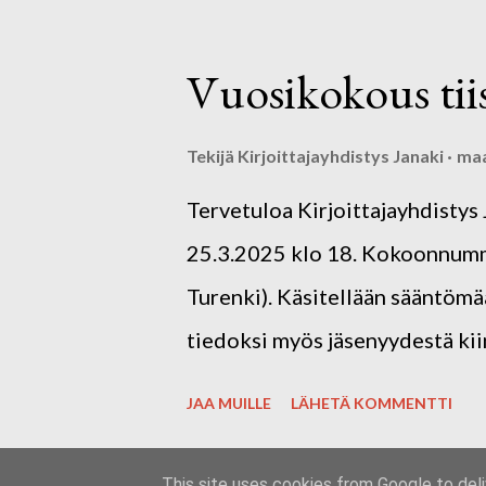
aiheella "kevättunnelmia". Tari
improvisaatioteatteria, joka pe
Vuosikokous tii
ja tarinoihin. Tarinateatterin 
hallituksen pitkäaikainen jäsen
Tekijä
Kirjoittajayhdistys Janaki
maa
sujuvasti kokoukseen. Tervetu
Tervetuloa Kirjoittajayhdistys
Janaki ry:n hallitus
25.3.2025 klo 18. Kokoonnumme
Turenki). Käsitellään sääntömää
tiedoksi myös jäsenyydestä kiin
JAA MUILLE
LÄHETÄ KOMMENTTI
This site uses cookies from Google to deliv