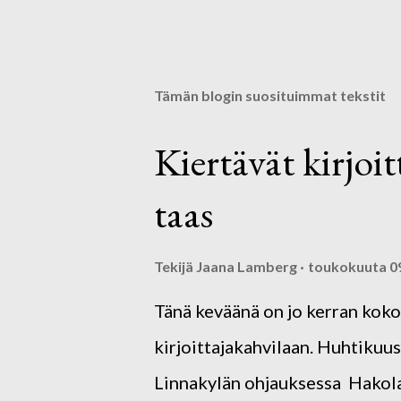
Tämän blogin suosituimmat tekstit
Kiertävät kirjoi
taas
Tekijä
Jaana Lamberg
toukokuuta 09
Tänä keväänä on jo kerran kok
kirjoittajakahvilaan. Huhtiku
Linnakylän ohjauksessa Hakolan