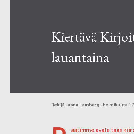
Kiertävä Kirjoi
lauantaina
Tekijä
Jaana Lamberg
helmikuuta 17
äätimme avata taas kiir